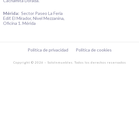
Cachamita Dorada.
s
t
Mérida:
Sector Paseo La Feria
Edif. El Mirador, Nivel Mezzanina,
a
Oficina 1. Mérida
g
r
a
Política de privacidad
Política de cookies
m
Copyright © 2026 – SoloInmuebles. Todos los derechos reservados