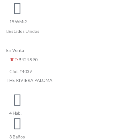
1965Mt2
Estados Unidos
En Venta
REF:
$424.990
Cód. #
4039
THE RIVIERA PALOMA
4 Hab.
3 Baños