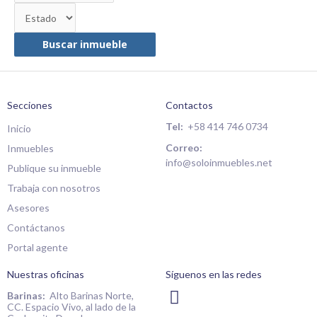
Buscar inmueble
Secciones
Contactos
Tel:
+58 414 746 0734
Inicio
Correo:
Inmuebles
info@soloinmuebles.net
Publique su inmueble
Trabaja con nosotros
Asesores
Contáctanos
Portal agente
Nuestras oficinas
Síguenos en las redes
I
Barinas:
Alto Barinas Norte,
CC. Espacio Vivo, al lado de la
n