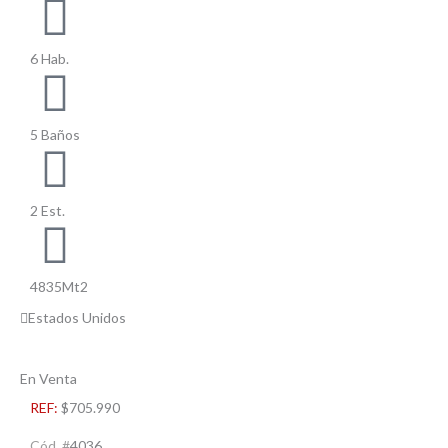
6 Hab.
5 Baños
2 Est.
4835Mt2
Estados Unidos
En Venta
REF:
$705.990
Cód. #
4036