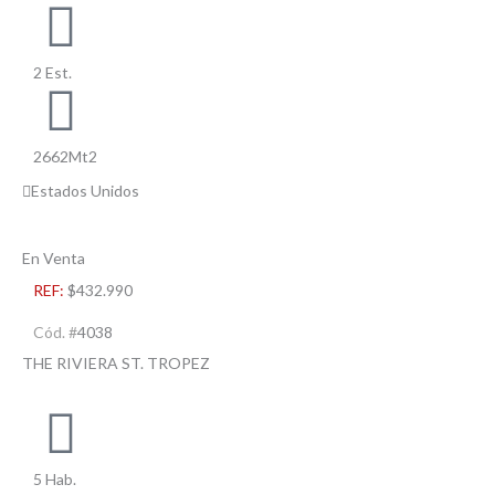
2 Est.
2662Mt2
Estados Unidos
En Venta
REF:
$432.990
Cód. #
4038
THE RIVIERA ST. TROPEZ
5 Hab.