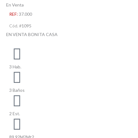
En Venta
REF:
37.000
Cód. #
1095
EN VENTA BONITA CASA
3 Hab.
3 Baños
2 Est.
89.92M2Mt2