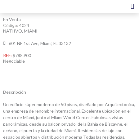
Ir
al
contenido
En Venta
Código:
4024
NATIIVO, MIAMI
601 NE 1st Ave, Miami, FL 33132
REF:
$788.900
Negociable
Descripción
Un edificio súper moderno de 50 pisos, diseñado por Arquitectónica,
una empresa de renombre internacional. Excelente ubicación en el
centro de Miami, junto al Miami World Center. Fabulosas vistas
panorámicas, desde su balcón privado, de la Bahía de Biscayne, el
océano, el puerto y la ciudad de Miami. Residencias de lujo con
espacios abiertos y distribución moderna Todas las residencias,