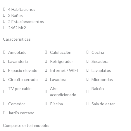
4 Habitaciones
3 Baños
2 Estacionamientos
2662 Mt2
Características
Amoblado
Calefacción
Cocina
Lavandería
Refrigerador
Secadora
Espacio elevado
Internet / WIFI
Lavaplatos
Circuito cerrado
Lavadora
Microondas
TV por cable
Aire
Balcón
acondicionado
Comedor
Piscina
Sala de estar
Jardín cercano
Comparte este inmueble: