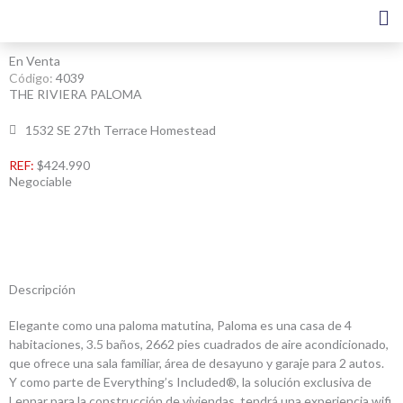
Ir
al
contenido
En Venta
Código:
4039
THE RIVIERA PALOMA
1532 SE 27th Terrace Homestead
REF:
$424.990
Negociable
Descripción
Elegante como una paloma matutina, Paloma es una casa de 4
habitaciones, 3.5 baños, 2662 pies cuadrados de aire acondicionado,
que ofrece una sala familiar, área de desayuno y garaje para 2 autos.
Y como parte de Everything’s Included®, la solución exclusiva de
Lennar para la construcción de viviendas, tendrá una experiencia wifi