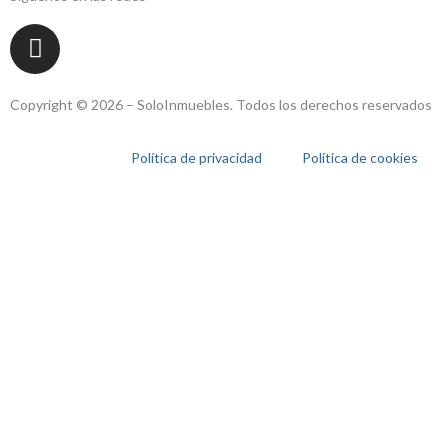
I
n
s
t
Copyright © 2026 – SoloInmuebles. Todos los derechos reservados
a
g
Política de privacidad
Política de cookies
r
a
m