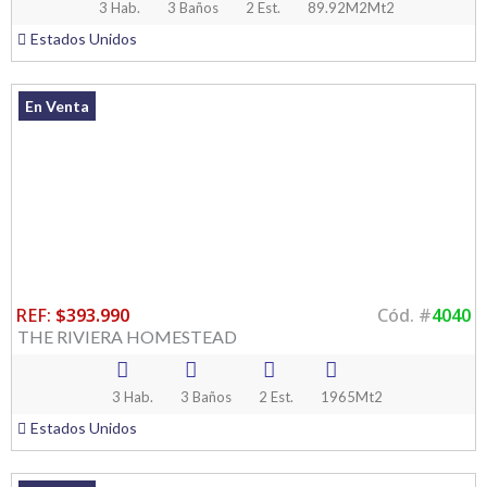
3 Hab.
3 Baños
2 Est.
89.92M2Mt2
Estados Unidos
En Venta
REF:
$393.990
Cód. #
4040
THE RIVIERA HOMESTEAD
3 Hab.
3 Baños
2 Est.
1965Mt2
Estados Unidos