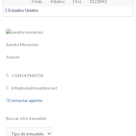
3 Hab.
4 Baños
2 Est.
2122Mt2
Estados Unidos
Sandra Morantes
Asesor
+584147460734
info@soloinmuebles.net
Contactar agente
Buscar otro inmueble