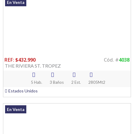
En Venta
REF:
$432.990
Cód. #
4038
THE RIVIERA ST. TROPEZ
5 Hab.
3 Baños
2 Est.
2805Mt2
Estados Unidos
En Venta