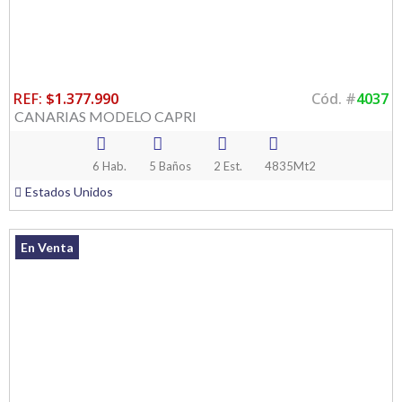
REF:
$1.377.990
Cód. #
4037
CANARIAS MODELO CAPRI
6 Hab.
5 Baños
2 Est.
4835Mt2
Estados Unidos
En Venta