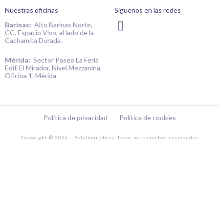
Nuestras oficinas
Síguenos en las redes
I
Barinas:
Alto Barinas Norte,
CC. Espacio Vivo, al lado de la
n
Cachamita Dorada.
s
t
Mérida:
Sector Paseo La Feria
Edif. El Mirador, Nivel Mezzanina,
a
Oficina 1. Mérida
g
r
a
Política de privacidad
Política de cookies
m
Copyright © 2026 – SoloInmuebles. Todos los derechos reservados