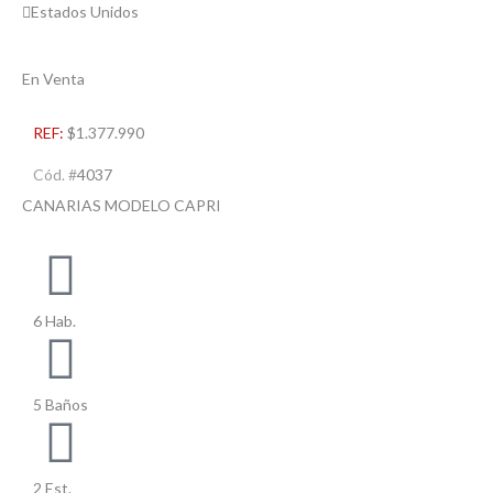
Estados Unidos
En Venta
REF:
$1.377.990
Cód. #
4037
CANARIAS MODELO CAPRI
6 Hab.
5 Baños
2 Est.