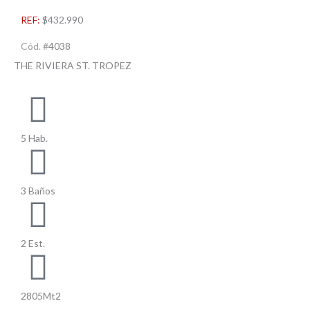
REF:
$432.990
Cód. #
4038
THE RIVIERA ST. TROPEZ
5 Hab.
3 Baños
2 Est.
2805Mt2