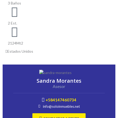
3 Baños
2 Est.
2124Mt2
Estados Unidos
Sandra Morantes
Asesor
+584147460734
info@soloinmuebles.net