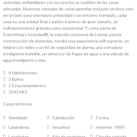
viviendas unifamiliares con los precios accesibles de las casas
adosadas. Nuestras ventajas de casas gemelas incluyen vecinos solo
en un lado para una mayor privacidad y un entorno tranquilo, cada
casa es una unidad final y patios traseros de gran tamaño, ¡lo
suficientemente grandes para una piscina! Y como parte de
Everything’s Included®, la solución exclusiva de Lennar para la
construcción de viviendas, tendrá una experiencia wifi superior, un
timbre con video y un kit de seguridad de alarma, una cerradura
inteligente invisible, un detector de fugas de agua y una válvula de
agua inteligente y más.
4 Habitaciones
3 Baños
1 Estacionamientos
2541 Mt2
Características
Amoblado
Calefacción
Cocina
Lavandería
Secadora
Internet / WIFI
Lavaplatos
Sala de reuniones
Circuito cerrado