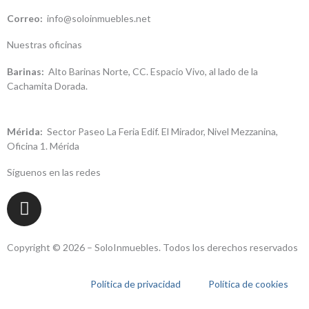
Correo:
info@soloinmuebles.net
Nuestras oficinas
Barinas:
Alto Barinas Norte, CC. Espacio Vivo, al lado de la
Cachamita Dorada.
Mérida:
Sector Paseo La Feria Edif. El Mirador, Nivel Mezzanina,
Oficina 1. Mérida
Síguenos en las redes
I
n
s
t
Copyright © 2026 – SoloInmuebles. Todos los derechos reservados
a
g
Política de privacidad
Política de cookies
r