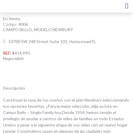
Ir
al
contenido
En Venta
Código:
4006
CAMPO BELLO, MODELO NEWBURY
10700 SW 248 Street Suite 101, Homestead FL
REF:
$414.990
Negociable
Descripción
Construye la casa de tus sueños con el plan Newbury seleccionando
tus opciones favoritas. ¡Para la mejor selección, elija su lote en
Campo Bello – Single Family hoy.Desde 1954, hemos tenido el
privilegio de ayudar a cientos de miles de familias en todo Estados
Unidos a pasar a la siguiente etapa de sus vidas con un nuevo hogar
Lennar. Construimos casas en algunas de las ciudades más