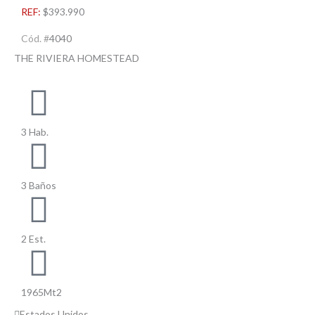
REF:
$393.990
Cód. #
4040
THE RIVIERA HOMESTEAD
3 Hab.
3 Baños
2 Est.
1965Mt2
Estados Unidos