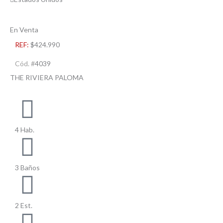
En Venta
REF:
$424.990
Cód. #
4039
THE RIVIERA PALOMA
4 Hab.
3 Baños
2 Est.