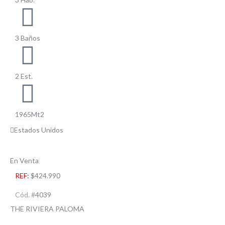
3 Baños
2 Est.
1965Mt2
Estados Unidos
En Venta
REF:
$424.990
Cód. #
4039
THE RIVIERA PALOMA