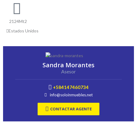
2124Mt2
Estados Unidos
Sandra Morantes
Asesor
+584147460734
info@soloinmuebles.net
CONTACTAR AGENTE