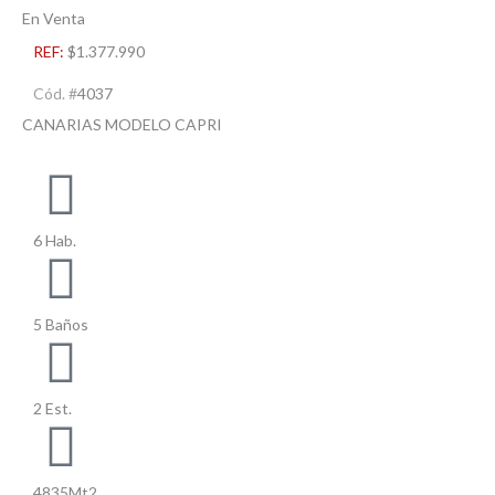
En Venta
REF:
$1.377.990
Cód. #
4037
CANARIAS MODELO CAPRI
6 Hab.
5 Baños
2 Est.
4835Mt2