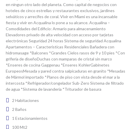
en ningun otro lado del planeta. Como capital de negocios con
hoteles de cinco estrellas y restaurantes exclusivos, jardines
selváticos y arrecifes de coral. Vivir en Miami es una incansable
fiesta y vivir en Acqualina lo pone a su alcance. Acqualina –
Comodidades del Edificio: Armario para almacenamiento
Elevadores privado de alta velocidad con acceso por tarjetas
electrónicas Seguridad 24 horas Sistema de seguridad Acqualina
Apartamentos – Características Residenciales Bañadera con
hidromasage *Balcones *Grandes Cielos rasos de 9 y 10 pies *Con
grifería de diseñoDuchas con mamparas de cristal sin marco
*Enseres de cocina Gaggenau *Enseres KohlerGabinetes
EuropeosMesada y pared contra salpicaduras en granito *Mesadas
de Mármol importado *Planos de piso con vista desde el mar a la
intercosta *Refrigerador/congelador Sub-Zero Sistema de filtrado
de agua *Sistema de lavandería *Triturador de basura
2 Habitaciones
2 Baños
1 Estacionamientos
100 Mt2