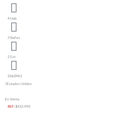
4 Hab.
3 Baños
2 Est.
2662Mt2
Estados Unidos
En Venta
REF:
$432.990