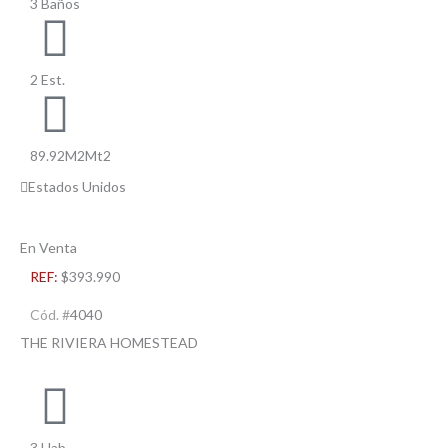
3 Baños
2 Est.
89.92M2Mt2
Estados Unidos
En Venta
REF:
$393.990
Cód. #
4040
THE RIVIERA HOMESTEAD
3 Hab.