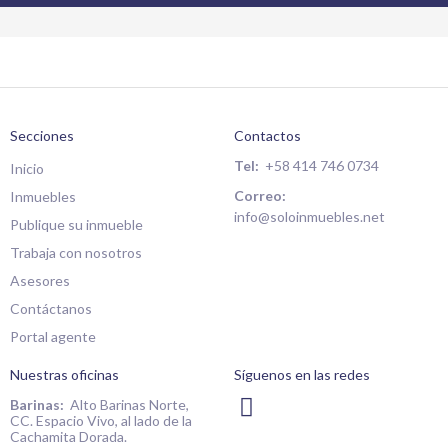
Secciones
Contactos
Tel:
+58 414 746 0734
Inicio
Correo:
Inmuebles
info@soloinmuebles.net
Publique su inmueble
Trabaja con nosotros
Asesores
Contáctanos
Portal agente
Nuestras oficinas
Síguenos en las redes
I
Barinas:
Alto Barinas Norte,
CC. Espacio Vivo, al lado de la
n
Cachamita Dorada.