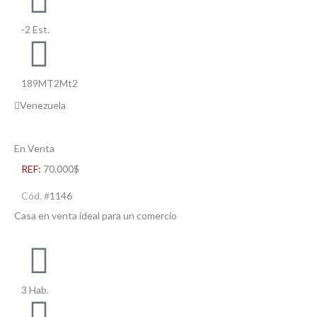
-2 Est.
189MT2Mt2
Venezuela
En Venta
REF:
70.000$
Cód. #
1146
Casa en venta ideal para un comercio
3 Hab.