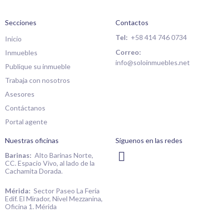
Secciones
Contactos
Tel:
+58 414 746 0734
Inicio
Correo:
Inmuebles
info@soloinmuebles.net
Publique su inmueble
Trabaja con nosotros
Asesores
Contáctanos
Portal agente
Nuestras oficinas
Síguenos en las redes
I
Barinas:
Alto Barinas Norte,
CC. Espacio Vivo, al lado de la
n
Cachamita Dorada.
s
t
Mérida:
Sector Paseo La Feria
Edif. El Mirador, Nivel Mezzanina,
a
Oficina 1. Mérida
g