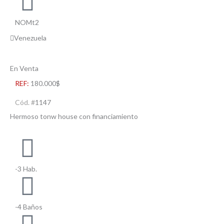
NOMt2
Venezuela
En Venta
REF:
180.000$
Cód. #
1147
Hermoso tonw house con financiamiento
-3 Hab.
-4 Baños