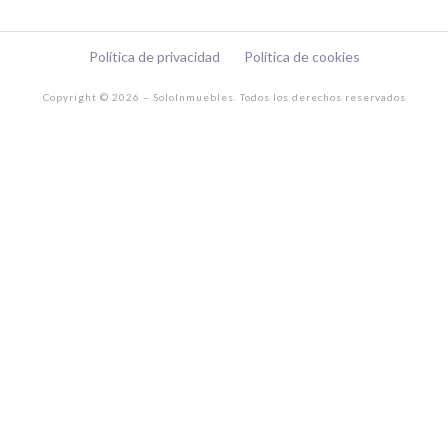
r
a
Política de privacidad
Política de cookies
m
Copyright © 2026 – SoloInmuebles. Todos los derechos reservados