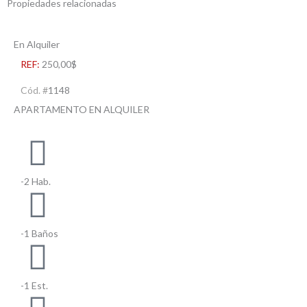
Propiedades relacionadas
En Alquiler
REF:
250,00$
Cód. #
1148
APARTAMENTO EN ALQUILER
-2 Hab.
-1 Baños
-1 Est.