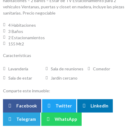
habitaciones – 2 baños – Estar de TV Estacionamiento para 2
vehículos Ventanas, puertas y closet en madera, incluye las piezas
sanitarias. Precio negociable
4 Habitaciones
3 Baños
2 Estacionamientos
155 Mt2
Características
Lavandería
Sala de reuniones
Comedor
Sala de estar
Jardín cercano
Comparte este inmueble:
Facebook
Twitter
LinkedIn
Telegram
WhatsApp