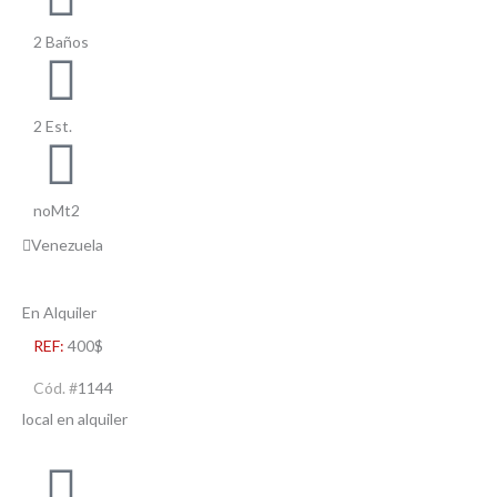
2 Baños
2 Est.
noMt2
Venezuela
En Alquiler
REF:
400$
Cód. #
1144
local en alquiler