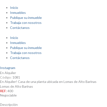
Ir
al
Inicio
contenido
Inmuebles
Publique su inmueble
Trabaja con nosotros
Contáctanos
Inicio
Inmuebles
Publique su inmueble
Trabaja con nosotros
Contáctanos
Instagram
En Alquiler
Código:
1081
En Alquiler! Casa de una planta ubicada en Lomas de Alto Barinas
Lomas de Alto Barinas
REF:
400
Negociable
Descripción