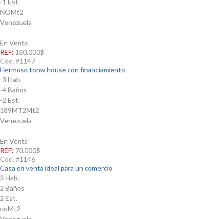
-1 Est.
NOMt2
Venezuela
En Venta
REF:
180.000$
Cód. #
1147
Hermoso tonw house con financiamiento
-3 Hab.
-4 Baños
-2 Est.
189MT2Mt2
Venezuela
En Venta
REF:
70.000$
Cód. #
1146
Casa en venta ideal para un comercio
3 Hab.
2 Baños
2 Est.
noMt2
Venezuela