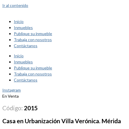
Ir al contenido
Inicio
Inmuebles
Publique su inmueble
Trabaja con nosotros
Contáctanos
Inicio
Inmuebles
Publique su inmueble
Trabaja con nosotros
Contáctanos
Instagram
En Venta
Código:
2015
Casa en Urbanización Villa Verónica. Mérida