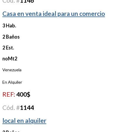
Cód. #
1146
Casa en venta ideal para un comercio
3 Hab.
2 Baños
2 Est.
noMt2
Venezuela
En Alquiler
REF:
400$
Cód. #
1144
local en alquiler