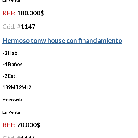
REF:
180.000$
Cód. #
1147
Hermoso tonw house con financiamiento
-3 Hab.
-4 Baños
-2 Est.
189MT2Mt2
Venezuela
En Venta
REF:
70.000$