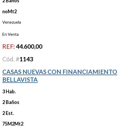
2 Baños
noMt2
Venezuela
En Venta
REF:
44.600,00
Cód. #
1143
CASAS NUEVAS CON FINANCIAMIENTO
BELLAVISTA
3 Hab.
2 Baños
2 Est.
75M2Mt2